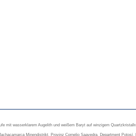
ufe mit wasserklarem Augelith und weißem Baryt auf winzigem Quartzkristallr
Machacamarca Minendistrikt, Provinz Cornelio Saavedra, Department Potosí, 