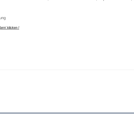
bung
ern' klicken !