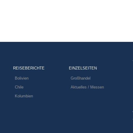
REISEBERICHTE
EINZELSEITEN
Bolivien
Großhandel
Chile
Aktuelles / Messen
Kolumbien