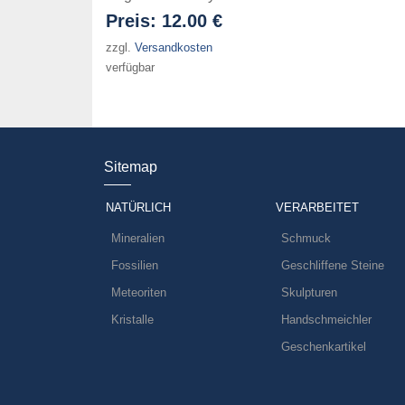
Preis:
12.00 €
zzgl.
Versandkosten
verfügbar
Sitemap
NATÜRLICH
VERARBEITET
Mineralien
Schmuck
Fossilien
Geschliffene Steine
Meteoriten
Skulpturen
Kristalle
Handschmeichler
Geschenkartikel