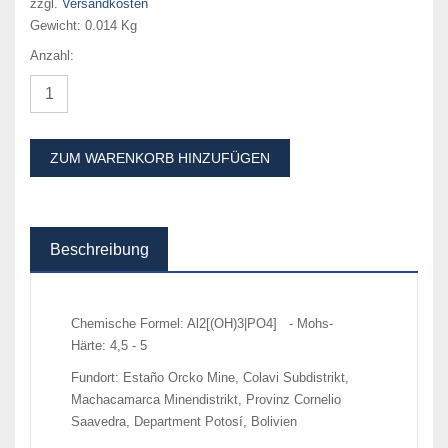
zzgl.
Versandkosten
Gewicht:
0.014 Kg
Anzahl:
ZUM WARENKORB HINZUFÜGEN
Beschreibung
Chemische Formel: Al2[(OH)3|PO4] - Mohs-
Härte: 4,5 - 5
Fundort: Estaño Orcko Mine, Colavi Subdistrikt,
Machacamarca Minendistrikt, Provinz Cornelio
Saavedra, Department Potosí, Bolivien