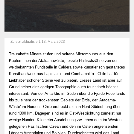
Zuletzt aktualisiert: 13. März 2023
Traumhafte Mineralstufen und seltene Micromounts aus den
Kupferminen der Atakamawüste, fossile Haifischzähne von der
weltbekannten Fundstelle in Caldera sowie künstlerisch gestaltetes
Kunsthandwerk aus Lapislazuli und Combarbalita - Chile hat für
Liebhaber schöner Steine viel zu bieten. Dieses Land ist aber auf
Grund seiner einzigartigen Topographie auch touristisch höchst
interessant. Von der Antarktis im Süden über die Fjorde Feuerlands
bis zu einem der trockensten Gebiete der Erde, der 'Atacama-
Wüste' im Norden - Chile erstreckt sich in Nord-Südrichtung über
rund 4300 km. Dagegen sind es in Ost-Westrichtung zumeist nur
wenige Hundert Kilometer Ausdehnung zwischen dem im Westen
gelegenen Pazifischen Ozean und den im Osten angrenzenden
Ländern Argentinien und Bolivien. Durchschnitten wird das Land