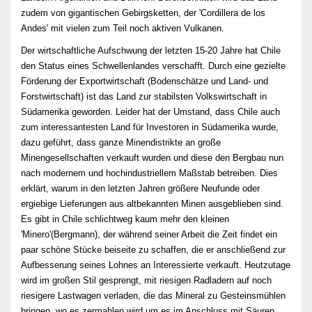
zudem von gigantischen Gebirgsketten, der 'Cordillera de los
Andes' mit vielen zum Teil noch aktiven Vulkanen.
Der wirtschaftliche Aufschwung der letzten 15-20 Jahre hat Chile
den Status eines Schwellenlandes verschafft. Durch eine gezielte
Förderung der Exportwirtschaft (Bodenschätze und Land- und
Forstwirtschaft) ist das Land zur stabilsten Volkswirtschaft in
Südamerika geworden. Leider hat der Umstand, dass Chile auch
zum interessantesten Land für Investoren in Südamerika wurde,
dazu geführt, dass ganze Minendistrikte an große
Minengesellschaften verkauft wurden und diese den Bergbau nun
nach modernem und hochindustriellem Maßstab betreiben. Dies
erklärt, warum in den letzten Jahren größere Neufunde oder
ergiebige Lieferungen aus altbekannten Minen ausgeblieben sind.
Es gibt in Chile schlichtweg kaum mehr den kleinen
'Minero'(Bergmann), der während seiner Arbeit die Zeit findet ein
paar schöne Stücke beiseite zu schaffen, die er anschließend zur
Aufbesserung seines Lohnes an Interessierte verkauft. Heutzutage
wird im großen Stil gesprengt, mit riesigen Radladern auf noch
riesigere Lastwagen verladen, die das Mineral zu Gesteinsmühlen
bringen, wo es zermahlen wird um es im Anschluss mit Säuren