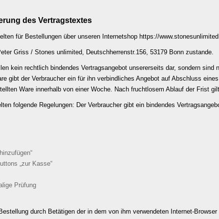
rung des Vertragstextes
elten für Bestellungen über unseren Internetshop
https://www.stonesunlimited
Peter Griss / Stones unlimited, Deutschherrenstr.156, 53179 Bonn zustande.
len kein rechtlich bindendes Vertragsangebot unsererseits dar, sondern sind 
re gibt der Verbraucher ein für ihn verbindliches Angebot auf Abschluss eine
tellten Ware innerhalb von einer Woche. Nach fruchtlosem Ablauf der Frist gil
elten folgende Regelungen: Der Verbraucher gibt ein bindendes Vertragsangeb
hinzufügen“
uttons „zur Kasse“
lige Prüfung
estellung durch Betätigen der in dem von ihm verwendeten Internet-Browser 