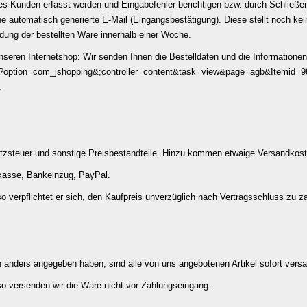
 des Kunden erfasst werden und Eingabefehler berichtigen bzw. durch Schließe
ine automatisch generierte E-Mail (Eingangsbestätigung). Diese stellt noch
ndung der bestellten Ware innerhalb einer Woche.
unseren Internetshop: Wir senden Ihnen die Bestelldaten und die Information
php?option=com_jshopping&;controller=content&task=view&page=agb&Itemid=
.
atzsteuer und sonstige Preisbestandteile. Hinzu kommen etwaige Versandkost
rkasse, Bankeinzug, PayPal.
o verpflichtet er sich, den Kaufpreis unverzüglich nach Vertragsschluss zu z
ch anders angegeben haben, sind alle von uns angebotenen Artikel sofort versa
so versenden wir die Ware nicht vor Zahlungseingang.