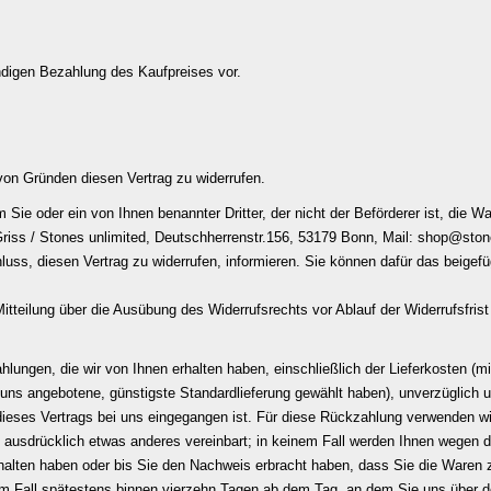
ndigen Bezahlung des Kaufpreises vor.
on Gründen diesen Vertrag zu widerrufen.
 Sie oder ein von Ihnen benannter Dritter, der nicht der Beförderer ist, die
iss / Stones unlimited, Deutschherrenstr.156, 53179 Bonn, Mail:
shop@stone
hluss, diesen Vertrag zu widerrufen, informieren. Sie können dafür das beige
Mitteilung über die Ausübung des Widerrufsrechts vor Ablauf der Widerrufsfris
ahlungen, die wir von Ihnen erhalten haben, einschließlich der Lieferkosten (
on uns angebotene, günstigste Standardlieferung gewählt haben), unverzüglic
dieses Vertrags bei uns eingegangen ist. Für diese Rückzahlung verwenden wi
e ausdrücklich etwas anderes vereinbart; in keinem Fall werden Ihnen wegen 
halten haben oder bis Sie den
Nachweis erbracht haben, dass Sie die Waren 
em Fall spätestens binnen vierzehn Tagen ab dem Tag, an dem Sie uns über de