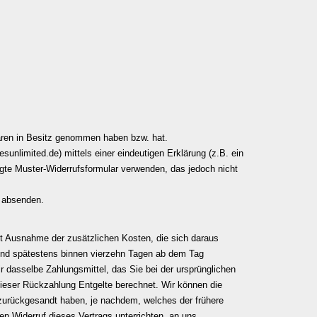
 Waren in Besitz genommen haben bzw. hat.
sunlimited.de
) mittels einer eindeutigen Erklärung (z.B. ein
fügte Muster-Widerrufsformular verwenden, das jedoch nicht
t absenden.
mit Ausnahme der zusätzlichen Kosten, die sich daraus
h und spätestens binnen vierzehn Tagen ab dem Tag
r dasselbe Zahlungsmittel, das Sie bei der ursprünglichen
dieser Rückzahlung Entgelte berechnet. Wir können die
zurückgesandt haben, je nachdem, welches der frühere
n Widerruf dieses Vertrags unterrichten, an uns