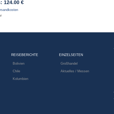
s:
124.00 €
rsandkosten
ar
REISEBERICHTE
EINZELSEITEN
Bolivien
Großhandel
Chile
Aktuelles / Messen
Kolumbien