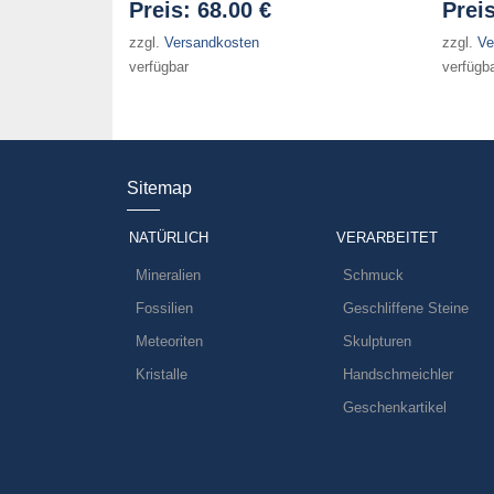
Preis:
68.00 €
Prei
zzgl.
Versandkosten
zzgl.
Ve
verfügbar
verfügb
Sitemap
NATÜRLICH
VERARBEITET
Mineralien
Schmuck
Fossilien
Geschliffene Steine
Meteoriten
Skulpturen
Kristalle
Handschmeichler
Geschenkartikel