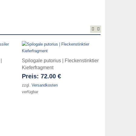
|
Spilogale putorius | Fleckenstinktier
Sylvilagus f
Kieferfragment
Unterkiefer
Preis:
72.00 €
Preis:
26.
zzgl.
Versandkosten
zzgl.
Versandko
verfügbar
verfügbar