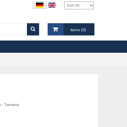
items (0)
o - Tansania