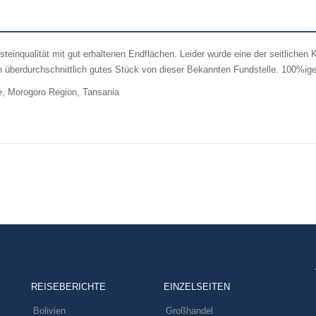
steinqualität mit gut erhaltenen Endflächen. Leider wurde eine der seitlichen K
 überdurchschnittlich gutes Stück von dieser Bekannten Fundstelle. 100%iger
e, Morogoro Region, Tansania
REISEBERICHTE
EINZELSEITEN
Bolivien
Großhandel