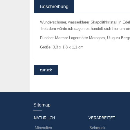
Beschreibung
Wunderschöner, wasserklarer Skapolithkristall in Edel
Trotzdem würde ich sagen es handelt sich hier um ein
Fundort: Marmor Lagerstätte Morogoro, Uluguru Berg
Größe: 3,3 x 1,8 x 1,1 cm
Sitemap
NATÜRLICH
VERARBEITET
Mineralien
Schmuck