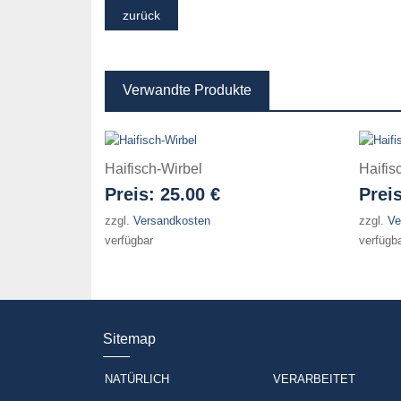
Verwandte Produkte
Haifisch-Wirbel
Haifis
Preis:
25.00 €
Prei
zzgl.
Versandkosten
zzgl.
Ve
verfügbar
verfügb
Sitemap
NATÜRLICH
VERARBEITET